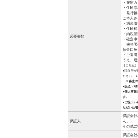
・在留カ
・住民票
発行後3
ご本人さ
・源泉徴
・住民税
・納税証
必要書類
・確定申
税務署の
預金口座
・ご返済
うえ、返
【ご注意】
●現住所が
ださい。
●
※審査の結
●振込（A
●個人事業
す。
●ご提出い
ただいた場
保証会社
保証人
ん。）
その他に
保証会社