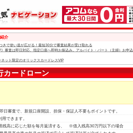
紹介
つきで使い道が広がる！最短30分で審査結果が受け取れる
IP》審査は即日対応、指定口座へ即時お振込み。アルバイト・パート（主婦）お申込
ーネット限定のオリックスカードレスVIP
行カードローン
即日審査で、新規口座開設、担保・保証人不要もポイントです。
利用できます。
利用残高に応じた額を毎月返済する、 ※借入残高30万円以下の場合