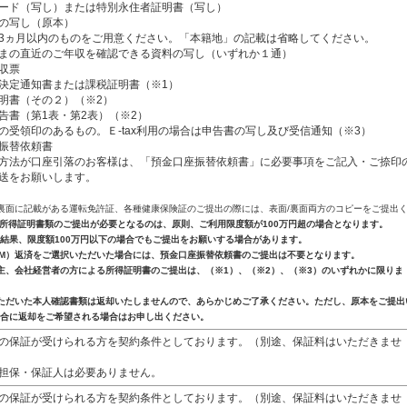
ード（写し）または特別永住者証明書（写し）
の写し（原本）
ヵ月以内のものをご用意ください。「本籍地」の記載は省略してください。
まの直近のご年収を確認できる資料の写し（いずれか１通）
収票
決定通知書または課税証明書（※1）
明書（その２）（※2）
告書（第1表・第2表）（※2）
受領印のあるもの。Ｅ-tax利用の場合は申告書の写し及び受信通知（※3）
振替依頼書
方法が口座引落のお客様は、「預金口座振替依頼書」に必要事項をご記入・ご捺印
送をお願いします。
裏面に記載がある運転免許証、各種健康保険証のご提出の際には、表面/裏面両方のコピーをご提出
所得証明書類のご提出が必要となるのは、原則、ご利用限度額が100万円超の場合となります。
果、限度額100万円以下の場合でもご提出をお願いする場合があります。
TM）返済をご選択いただいた場合には、預金口座振替依頼書のご提出は不要となります。
主、会社経営者の方による所得証明書のご提出は、（※1）、（※2）、（※3）のいずれかに限りま
ただいた本人確認書類は返却いたしませんので、あらかじめご了承ください。ただし、原本をご提出
合に返却をご希望される場合はお申し出ください。
の保証が受けられる方を契約条件としております。（別途、保証料はいただきませ
担保・保証人は必要ありません。
の保証が受けられる方を契約条件としております。（別途、保証料はいただきませ