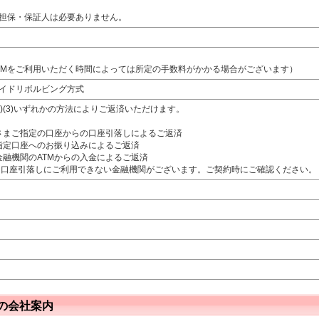
担保・保証人は必要ありません。
TMをご利用いただく時間によっては所定の手数料がかかる場合がございます）
イドリボルビング方式
(2)(3)いずれかの方法によりご返済いただけます。
お客さまご指定の口座からの口座引落しによるご返済
当社指定口座へのお振り込みによるご返済
提携金融機関のATMからの入金によるご返済
、口座引落しにご利用できない金融機関がございます。ご契約時にご確認ください。
の会社案内