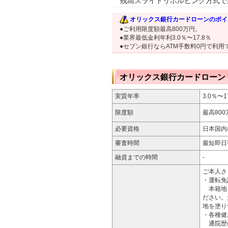
残高スライドリボルビング方式で
オリックス銀行カードローンのポイ
●ご利用限度額最高800万円。
●業界最低金利年利3.0％〜17.8％
●セブン銀行ならATM手数料0円で利用
オリックス銀行カードローン
実質年率
3.0％〜1
限度額
最高800
必要資格
日本国内
審査時間
最短即日
融資までの時間
-
ご本人さ
・運転免
本籍地と
ださい。
地を塗り
・各種健
通院歴の