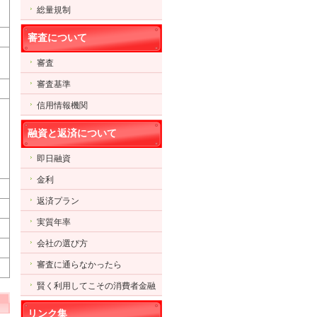
総量規制
審査について
審査
審査基準
信用情報機関
融資と返済について
即日融資
金利
返済プラン
実質年率
会社の選び方
審査に通らなかったら
賢く利用してこその消費者金融
リンク集