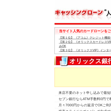
当サイト人気のカードローンをご
【第１位】 《アコム》クレジット機能
【第２位】 《オリックスカードレスV
みOK
【第３位】 《オリックスVIP》インタ
オリックス銀
来店不要のネット申し込みで最短
セブン銀行ならATM手数料0円で
月々7000円からの返済でOKご