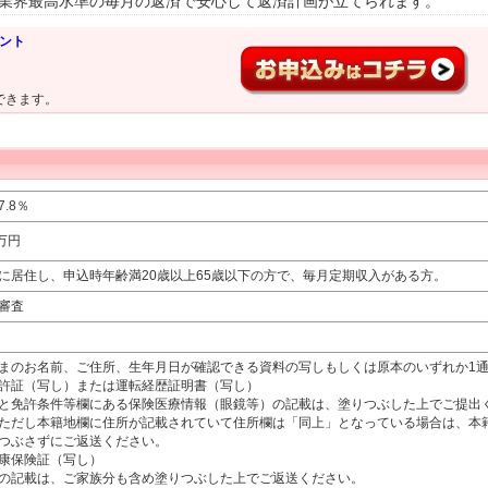
業界最高水準の毎月の返済で安心して返済計画が立てられます。
ント
できます。
7.8％
万円
に居住し、申込時年齢満20歳以上65歳以下の方で、毎月定期収入がある方。
審査
まのお名前、ご住所、生年月日が確認できる資料の写しもしくは原本のいずれか1
許証（写し）または運転経歴証明書（写し）
免許条件等欄にある保険医療情報（眼鏡等）の記載は、塗りつぶした上でご提出
ただし本籍地欄に住所が記載されていて住所欄は「同上」となっている場合は、本
つぶさずにご返送ください。
康保険証（写し）
記載は、ご家族分も含め塗りつぶした上でご返送ください。