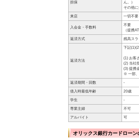
担保
ん。）
その他に
来店
一切不要
不要
入会金・手数料
（提携A
返済方式
残高スラ
下記(1)
(1) 
返済方法
(2) 
(3) 
※ 一部
返済期間・回数
-
借入時最低年齢
20歳
学生
-
専業主婦
不可
アルバイト
可
オリックス銀行カードローン