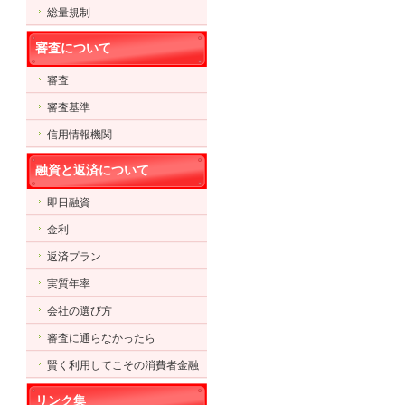
総量規制
審査について
審査
審査基準
信用情報機関
融資と返済について
即日融資
金利
返済プラン
実質年率
会社の選び方
審査に通らなかったら
賢く利用してこその消費者金融
リンク集