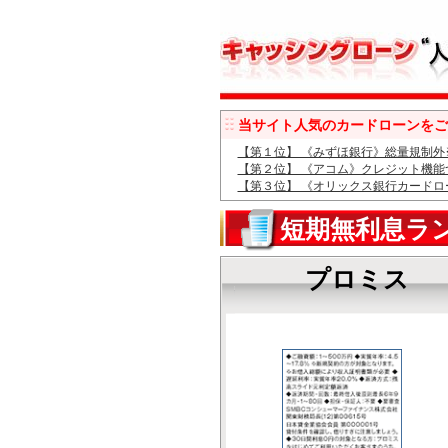
当サイト人気のカードローンをご
【第１位】 《みずほ銀行》総量規制外
【第２位】 《アコム》クレジット機能
【第３位】 《オリックス銀行カードロ
短期無利息ラ
プロミス